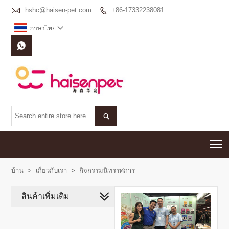

hshc@haisen-pet.com
+86-17332238081

ภาษาไทย



T
บ้าน
>
เกี่ยวกับเรา
>
กิจกรรมนิทรรศการ
สินค้าเพิ่มเติม