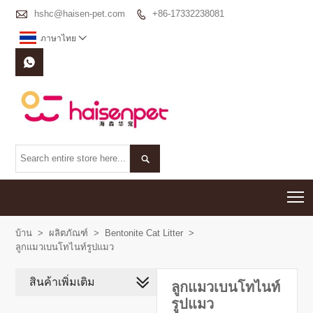

hshc@haisen-pet.com
+86-17332238081

ภาษาไทย



T
บ้าน
>
ผลิตภัณฑ์
>
Bentonite Cat Litter
>
ลูกแมวเบนโทไนท์รูปแมว
สินค้าเพิ่มเติม
ลูกแมวเบนโทไนท์
รูปแมว