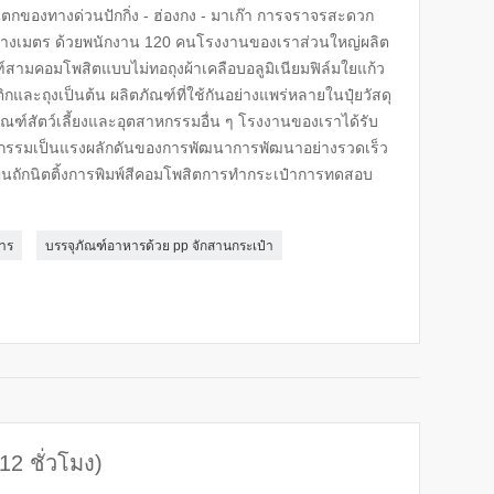
กของทางด่วนปักกิ่ง - ฮ่องกง - มาเก๊า การจราจรสะดวก
ตารางเมตร ด้วยพนักงาน 120 คนโรงงานของเราส่วนใหญ่ผลิต
ฑ์สามคอมโพสิตแบบไม่ทอถุงผ้าเคลือบอลูมิเนียมฟิล์มใยแก้ว
และถุงเป็นต้น ผลิตภัณฑ์ที่ใช้กันอย่างแพร่หลายในปุ๋ยวัสดุ
ตภัณฑ์สัตว์เลี้ยงและอุตสาหกรรมอื่น ๆ โรงงานของเราได้รับ
ัตกรรมเป็นแรงผลักดันของการพัฒนาการพัฒนาอย่างรวดเร็ว
่นถักนิตติ้งการพิมพ์สีคอมโพสิตการทำกระเป๋าการทดสอบ
าร
บรรจุภัณฑ์อาหารด้วย pp จักสานกระเป๋า
12 ชั่วโมง)