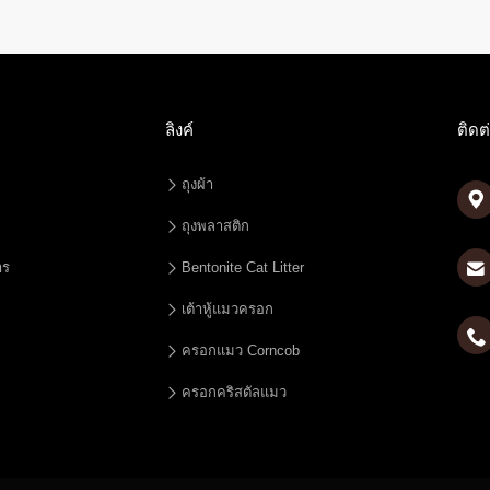
ลิงค์
ติดต
ถุงผ้า

ถุงพลาสติก
าร
Bentonite Cat Litter
เต้าหู้แมวครอก

ครอกแมว Corncob
ครอกคริสตัลแมว