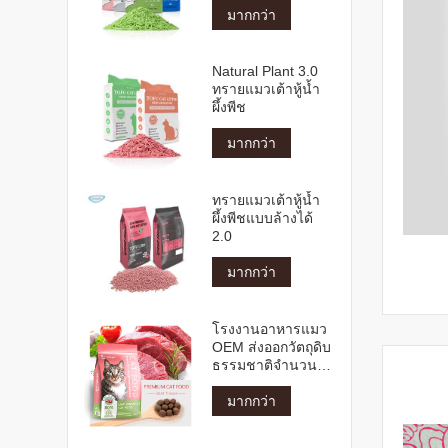
มากกว่า
Natural Plant 3.0
ทรายแมวเต้าหู้น้ำ
ผึ้งพีช
มากกว่า
ทรายแมวเต้าหู้น้ำ
ผึ้งพีชแบบล้างได้
2.0
มากกว่า
โรงงานอาหารแมว
OEM ส่งออกวัตถุดิบ
ธรรมชาติจำนวน
มาก รูปทรงหลาย
รสชาติ อาหารแมว
มากกว่า
แห้งทุกวัย