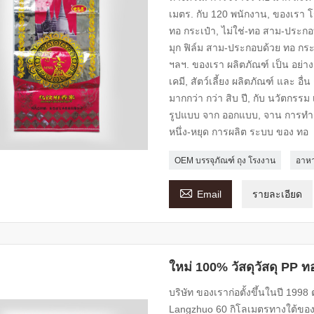
เมตร. กับ 120 พนักงาน, ของเรา 
ทอ กระเป๋า, ไม่ใช่-ทอ สาม-ประกอบ
มุก ฟิล์ม สาม-ประกอบด้วย ทอ กระ
ฯลฯ. ของเรา ผลิตภัณฑ์ เป็น อย่าง
เคมี, สัตว์เลี้ยง ผลิตภัณฑ์ และ อื่
มากกว่า กว่า สิบ ปี, กับ นวัตกรร
รูปแบบ จาก ออกแบบ, จาน การทำ, 
หนึ่ง-หยุด การผลิต ระบบ ของ ทอ
OEM บรรจุภัณฑ์ ถุง โรงงาน
อาหา

Email
รายละเอียด
ใหม่ 100% วัสดุวัสดุ PP ท
บริษัท ของเราก่อตั้งขึ้นในปี 199
Langzhuo 60 กิโลเมตรทางใต้ของป