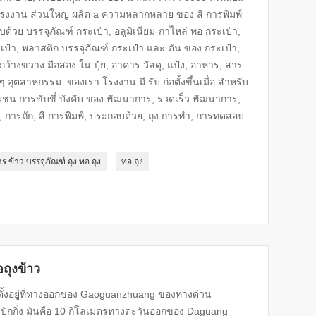
โรงงาน ส่วนใหญ่ ผลิต a ความหลากหลาย ของ สี การพิมพ์
ด้วย บรรจุภัณฑ์ กระเป๋า, อลูมิเนียม-กาไหล่ ทอ กระเป๋า,
เป๋า, พลาสติก บรรจุภัณฑ์ กระเป๋า และ ตัน ของ กระเป๋า,
กว้างขวาง มือสอง ใน ปุ๋ย, อาคาร วัสดุ, แป้ง, อาหาร, สาร
น ๆ อุตสาหกรรม. ของเรา โรงงาน มี รับ ก่อตั้งขึ้นเมื่อ สำหรับ
ม เช่น การขับขี่ บังคับ ของ พัฒนาการ, รวดเร็ว พัฒนาการ,
การถัก, สี การพิมพ์, ประกอบด้วย, ถุง การทำ, การทดสอบ
ร ข้าว บรรจุภัณฑ์ ถุง ทอ ถุง
ทอ ถุง
อถุงข้าว
8 ตั้งอยู่ที่ทางออกของ Gaoguanzhuang ของทางด่วน
ักกิ่ง มันคือ 10 กิโลเมตรทางตะวันออกของ Daguang