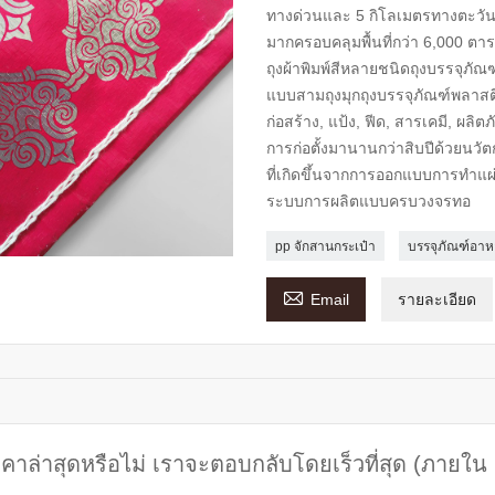
ทางด่วนและ 5 กิโลเมตรทางตะวันต
มากครอบคลุมพื้นที่กว่า 6,000 
ถุงผ้าพิมพ์สีหลายชนิดถุงบรรจุภัณ
แบบสามถุงมุกถุงบรรจุภัณฑ์พลาสติก
ก่อสร้าง, แป้ง, ฟีด, สารเคมี, ผลิ
การก่อตั้งมานานกว่าสิบปีด้วยนว
ที่เกิดขึ้นจากการออกแบบการทำแผ
ระบบการผลิตแบบครบวงจรทอ
pp จักสานกระเป๋า
บรรจุภัณฑ์อาห

Email
รายละเอียด
คาล่าสุดหรือไม่ เราจะตอบกลับโดยเร็วที่สุด (ภายใน 