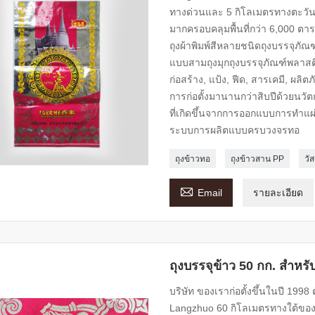
ทางด่วนและ 5 กิโลเมตรทางตะวันต
มากครอบคลุมพื้นที่กว่า 6,000 
ถุงผ้าพิมพ์สีหลายชนิดถุงบรรจุภัณ
แบบสามถุงมุกถุงบรรจุภัณฑ์พลาสติก
ก่อสร้าง, แป้ง, ฟีด, สารเคมี, ผลิ
การก่อตั้งมานานกว่าสิบปีด้วยนว
ที่เกิดขึ้นจากการออกแบบการทำแผ
ระบบการผลิตแบบครบวงจรทอ
ถุงข้าวทอ
ถุงข้าวสาน PP
วั

Email
รายละเอียด
ถุงบรรจุข้าว 50 กก. สำหร
บริษัท ของเราก่อตั้งขึ้นในปี 199
Langzhuo 60 กิโลเมตรทางใต้ของป