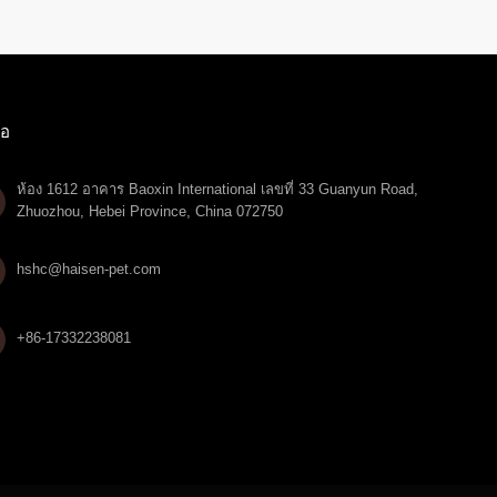
่อ
ห้อง 1612 อาคาร Baoxin International เลขที่ 33 Guanyun Road,
Zhuozhou, Hebei Province, China 072750

hshc@haisen-pet.com
+86-17332238081