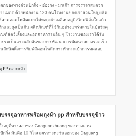
กของทางด่วนปักกิ่ง - ฮ่องกง - มาเก๊า การจราจรสะดวก
ตารางเมตร ด้วยพนักงาน 120 คนโรงงานของเราส่วนใหญ่ผลิต
ฑ์สามคอมโพสิตแบบไม่ทอถุงผ้าเคลือบอลูมิเนียมฟิล์มใยแก้ว
และถุงเป็นต้น ผลิตภัณฑ์ที่ใช้กันอย่างแพร่หลายในปุ๋ยวัสดุ
ตภัณฑ์สัตว์เลี้ยงและอุตสาหกรรมอื่น ๆ โรงงานของเราได้รับ
ัตกรรมเป็นแรงผลักดันของการพัฒนาการพัฒนาอย่างรวดเร็ว
่นถักนิตติ้งการพิมพ์สีคอมโพสิตการทำกระเป๋าการทดสอบ
สดุ PP ทอกระเป๋า
ับบรรจุอาหารพร้อมถุงผ้า pp สำหรับบรรจุข้าว
8 ตั้งอยู่ที่ทางออกของ Gaoguanzhuang ของทางด่วน
ักกิ่ง มันคือ 10 กิโลเมตรทางตะวันออกของ Daguang