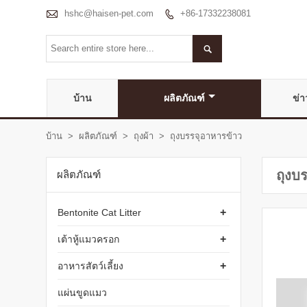

hshc@haisen-pet.com
+86-17332238081


บ้าน
ผลิตภัณฑ์
ข่า
บ้าน
>
ผลิตภัณฑ์
>
ถุงผ้า
>
ถุงบรรจุอาหารข้าว
ถุงบ
ผลิตภัณฑ์
+
Bentonite Cat Litter
+
เต้าหู้แมวครอก
+
อาหารสัตว์เลี้ยง
แผ่นขูดแมว