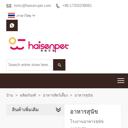

hshc@haisen-pet.com
+86-17332238081

ภาษาไทย



T
บ้าน
>
ผลิตภัณฑ์
>
อาหารสัตว์เลี้ยง
>
อาหารสุนัข
สินค้าเพิ่มเติม
อาหารสุนัข
โรงงานอาหารสุนัข