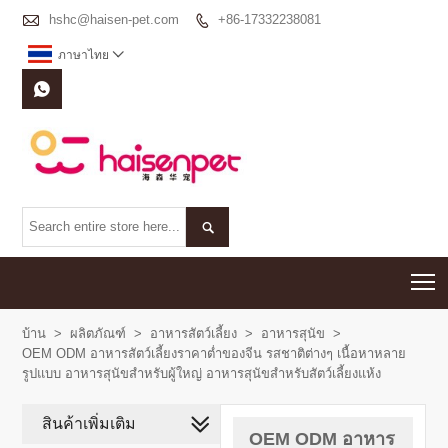

hshc@haisen-pet.com
+86-17332238081

ภาษาไทย



T
บ้าน
>
ผลิตภัณฑ์
>
อาหารสัตว์เลี้ยง
>
อาหารสุนัข
>
OEM ODM อาหารสัตว์เลี้ยงราคาต่ำของจีน รสชาติต่างๆ เนื้อหาหลาย
รูปแบบ อาหารสุนัขสำหรับผู้ใหญ่ อาหารสุนัขสำหรับสัตว์เลี้ยงแห้ง
สินค้าเพิ่มเติม
OEM ODM อาหาร